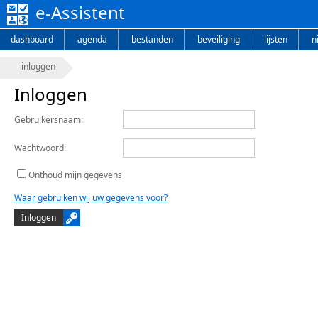
e-Assistent
dashboard
agenda
bestanden
beveiliging
lijsten
n
inloggen
Inloggen
Gebruikersnaam:
Wachtwoord:
Onthoud mijn gegevens
Waar gebruiken wij uw gegevens voor?